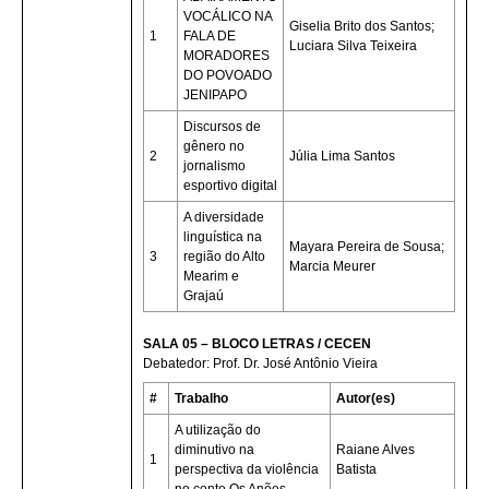
VOCÁLICO NA
Giselia Brito dos Santos;
1
FALA DE
Luciara Silva Teixeira
MORADORES
DO POVOADO
JENIPAPO
Discursos de
gênero no
2
Júlia Lima Santos
jornalismo
esportivo digital
A diversidade
linguística na
Mayara Pereira de Sousa;
3
região do Alto
Marcia Meurer
Mearim e
Grajaú
SALA 05 – BLOCO LETRAS / CECEN
Debatedor: Prof. Dr. José Antônio Vieira
#
Trabalho
Autor(es)
A utilização do
diminutivo na
Raiane Alves
1
perspectiva da violência
Batista