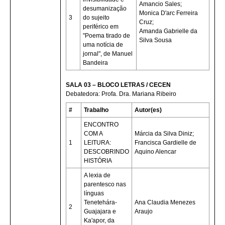
Amancio Sales;
desumanização
Monica D'arc Ferreira
3
do sujeito
Cruz;
periférico em
Amanda Gabrielle da
"Poema tirado de
Silva Sousa
uma notícia de
jornal", de Manuel
Bandeira
SALA 03 – BLOCO LETRAS / CECEN
Debatedora: Profa. Dra. Mariana Ribeiro
#
Trabalho
Autor(es)
ENCONTRO
COM A
Márcia da Silva Diniz;
1
LEITURA:
Francisca Gardielle de
DESCOBRINDO
Aquino Alencar
HISTÓRIA
A lexia de
parentesco nas
línguas
Tenetehára-
Ana Claudia Menezes
2
Guajajara e
Araujo
Ka'apor, da