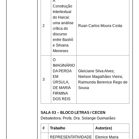
A
Construção
Intertextual
do Haicai:
uma análise
2
Ruan Carlos Moura Costa
crítica do
discurso
entre Bashô
e Silvana
Meneses
O
IMAGINÁRIO
DA PERDA
Gleiciane Silva Alves;
EM
Nielson Magalhães Vieira;
3
ÚRSULA,
Raimunda Berenice Rego de
DE MARIA
Sousa
FIRMINA
DOS REIS
SALA 03 – BLOCO LETRAS / CECEN
Debatedora: Profa. Dra. Solange Guimarães
#
Trabalho
Autor(es)
REPRESENTATIVIDADE
Elenice Maria