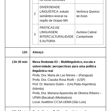
no conto Os Anões
DIVERSIDADE
LINGUÍSTICA: estudo
Verônica Queiroz
2
semântico-lexical na
de Assis
região de Grajaú-MA
PRÁTICAS DE
LINGUAGEM,
Aurileia Cabral
3
INTERCULTURALIDADE
Cantanhede
E AUTORIA
12h
Almoço
13h 30 min
Mesa Redonda 03 – Multilinguístico, escola e
universidade: perspectivas para uma política
linguística real
Profa. Dra. Maria de Las Nieves – (Paraguai)
Profa. Dra. Claudia Rosa Riolfi – (USP)
Prof. Dr. Mariano Dubin – (UnLPlata-Argentina)
(hibrida)
Profa. Dra. Mariana Aparecida de Oliveira Ribeiro –
UFMA (Bacabal) (Mediadora)
Local: Auditório CCSA UEMA (São Luís)