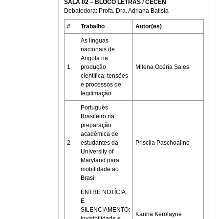
SALA 02 – BLOCO LETRAS / CECEN
Debatedora: Profa. Dra. Adriana Batista
#
Trabalho
Autor(es)
As línguas
nacionais de
Angola na
1
produção
Milena Océria Sales
científica: tensões
e processos de
legitimação
Português
Brasileiro na
preparação
acadêmica de
2
estudantes da
Priscila Paschoalino
University of
Maryland para
mobilidade ao
Brasil
ENTRE NOTÍCIA
E
SILENCIAMENTO:
Karina Kerolayne
invisibilidade e