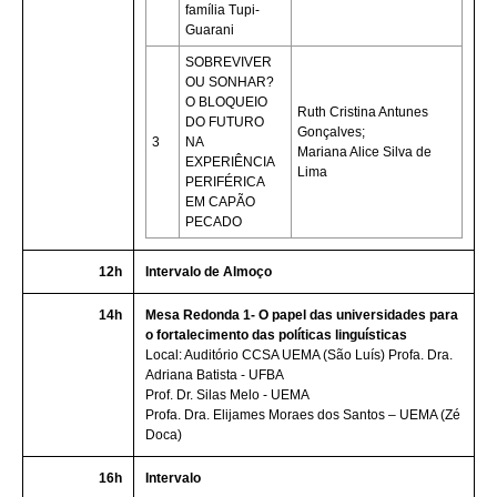
família Tupi-
Guarani
SOBREVIVER
OU SONHAR?
O BLOQUEIO
Ruth Cristina Antunes
DO FUTURO
Gonçalves;
3
NA
Mariana Alice Silva de
EXPERIÊNCIA
Lima
PERIFÉRICA
EM CAPÃO
PECADO
12h
Intervalo de Almoço
14h
Mesa Redonda 1- O papel das universidades para
o fortalecimento das políticas linguísticas
Local: Auditório CCSA UEMA (São Luís) Profa. Dra.
Adriana Batista - UFBA
Prof. Dr. Silas Melo - UEMA
Profa. Dra. Elijames Moraes dos Santos – UEMA (Zé
Doca)
16h
Intervalo