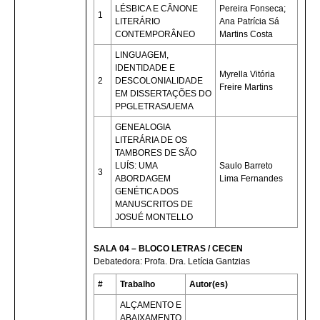
LÉSBICA E CÂNONE
Pereira Fonseca;
1
LITERÁRIO
Ana Patrícia Sá
CONTEMPORÂNEO
Martins Costa
LINGUAGEM,
IDENTIDADE E
Myrella Vitória
2
DESCOLONIALIDADE
Freire Martins
EM DISSERTAÇÕES DO
PPGLETRAS/UEMA
GENEALOGIA
LITERÁRIA DE OS
TAMBORES DE SÃO
LUÍS: UMA
Saulo Barreto
3
ABORDAGEM
Lima Fernandes
GENÉTICA DOS
MANUSCRITOS DE
JOSUÉ MONTELLO
SALA 04 – BLOCO LETRAS / CECEN
Debatedora: Profa. Dra. Letícia Gantzias
#
Trabalho
Autor(es)
ALÇAMENTO E
ABAIXAMENTO