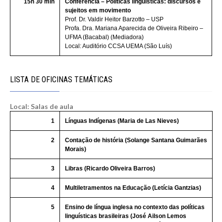
15h 30 min
Conferência – Políticas linguísticas: discursos e
sujeitos em movimento
Prof. Dr. Valdir Heitor Barzotto – USP
Profa. Dra. Mariana Aparecida de Oliveira Ribeiro –
UFMA (Bacabal) (Mediadora)
Local: Auditório CCSA UEMA (São Luís)
LISTA DE OFICINAS TEMÁTICAS
Local: Salas de aula
1
Línguas Indígenas (Maria de Las Nieves)
2
Contação de história (Solange Santana Guimarães
Morais)
3
Libras (Ricardo Oliveira Barros)
4
Multiletramentos na Educação (Letícia Gantzias)
5
Ensino de língua inglesa no contexto das políticas
linguísticas brasileiras (José Ailson Lemos